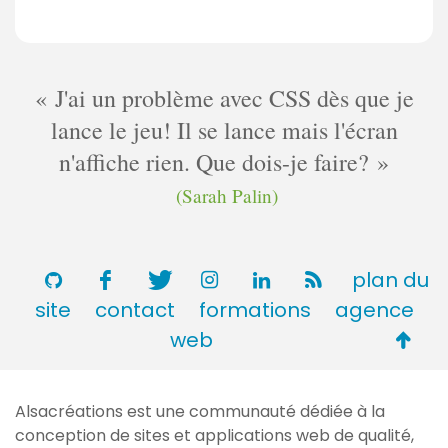
J'ai un problème avec CSS dès que je
lance le jeu! Il se lance mais l'écran
n'affiche rien. Que dois-je faire?
(Sarah Palin)
plan du
site
contact
formations
agence
Retou
web
en
haut
Alsacréations est une communauté dédiée à la
de
conception de sites et applications web de qualité,