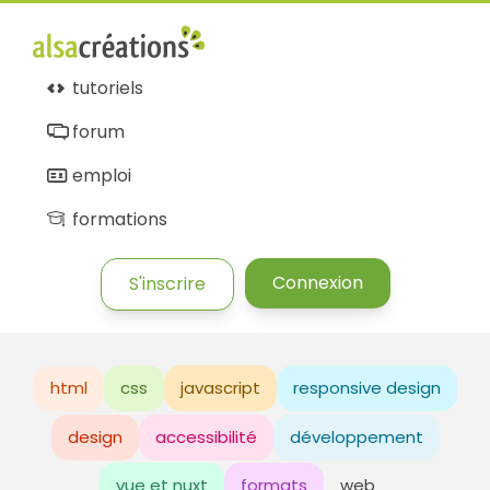
tutoriels
forum
emploi
formations
Connexion
S'inscrire
html
css
javascript
responsive design
design
accessibilité
développement
vue et nuxt
formats
web