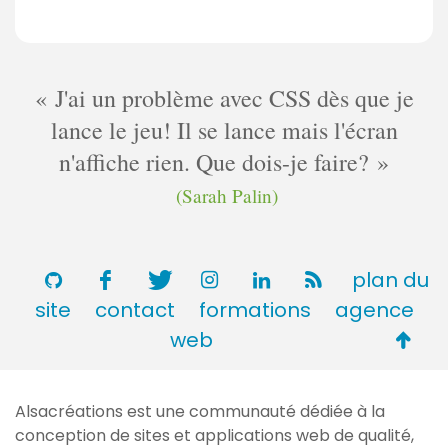
J'ai un problème avec CSS dès que je
lance le jeu! Il se lance mais l'écran
n'affiche rien. Que dois-je faire?
(Sarah Palin)
plan du
site
contact
formations
agence
Retou
web
en
haut
Alsacréations est une communauté dédiée à la
de
conception de sites et applications web de qualité,