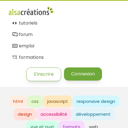
tutoriels
forum
emploi
formations
Connexion
S'inscrire
html
css
javascript
responsive design
design
accessibilité
développement
vue et nuxt
formats
web