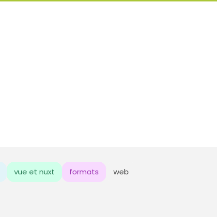
vue et nuxt
formats
web