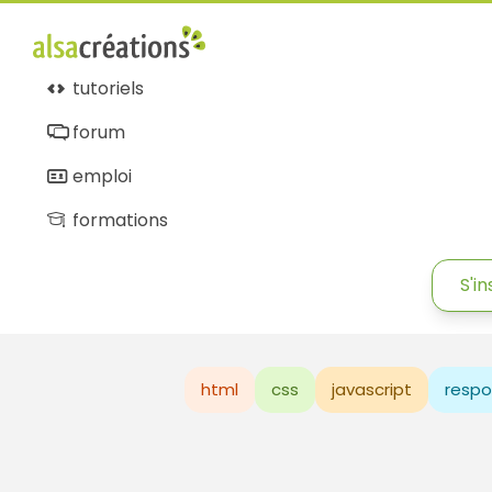
tutoriels
forum
emploi
formations
S'in
html
css
javascript
respo