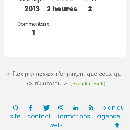
2013
2 heures
2
Commentaire
1
Les promesses n'engagent que ceux qui
les résolvent.
(Brendan Eich)
plan du
site
contact
formations
agence
Retou
web