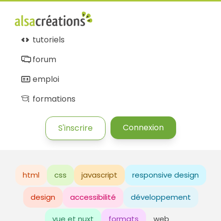
tutoriels
forum
emploi
formations
Connexion
S'inscrire
html
css
javascript
responsive design
design
accessibilité
développement
vue et nuxt
formats
web