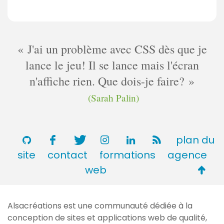
J'ai un problème avec CSS dès que je
lance le jeu! Il se lance mais l'écran
n'affiche rien. Que dois-je faire?
(Sarah Palin)
plan du
site
contact
formations
agence
Retou
web
en
haut
Alsacréations est une communauté dédiée à la
de
conception de sites et applications web de qualité,