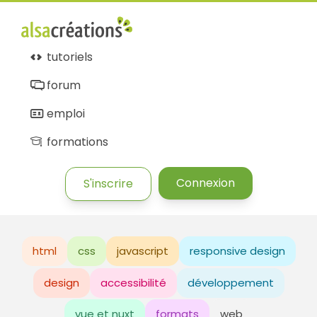
tutoriels
forum
emploi
formations
Connexion
S'inscrire
html
css
javascript
responsive design
design
accessibilité
développement
vue et nuxt
formats
web