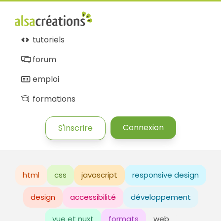
tutoriels
forum
emploi
formations
Connexion
S'inscrire
html
css
javascript
responsive design
design
accessibilité
développement
vue et nuxt
formats
web