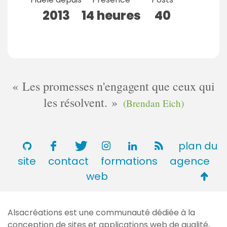
2013
14 heures
40
Les promesses n'engagent que ceux qui
les résolvent.
(Brendan Eich)
plan du
site
contact
formations
agence
Retou
web
en
haut
Alsacréations est une communauté dédiée à la
de
conception de sites et applications web de qualité,