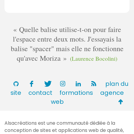
Quelle balise utilise-t-on pour faire
l'espace entre deux mots. J'essayais la
balise "spacer" mais elle ne fonctionne
qu'avec Moriza
(Laurence Bocolini)
plan du
site
contact
formations
agence
Retou
web
en
haut
Alsacréations est une communauté dédiée à la
de
conception de sites et applications web de qualité,