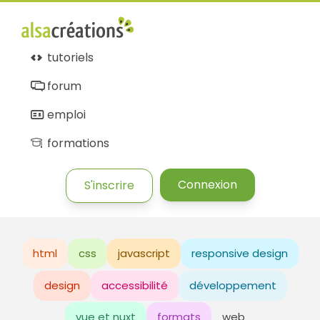
tutoriels
forum
emploi
formations
Connexion
S'inscrire
html
css
javascript
responsive design
design
accessibilité
développement
vue et nuxt
formats
web