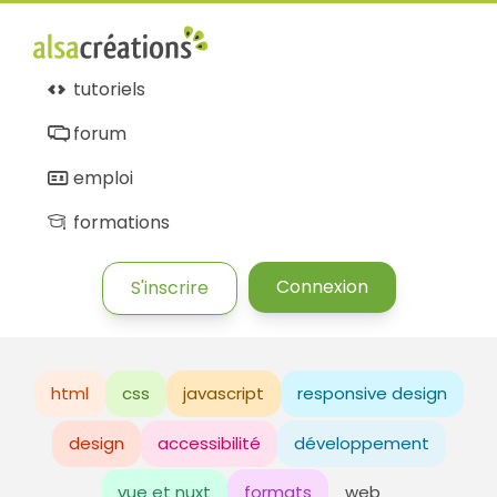
tutoriels
forum
emploi
formations
Connexion
S'inscrire
html
css
javascript
responsive design
design
accessibilité
développement
vue et nuxt
formats
web