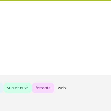
vue et nuxt
formats
web