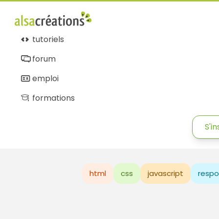
tutoriels
forum
emploi
formations
S'in
html
css
javascript
respo