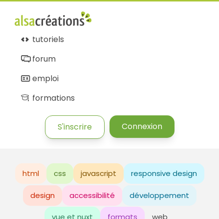
tutoriels
forum
emploi
formations
Connexion
S'inscrire
html
css
javascript
responsive design
design
accessibilité
développement
vue et nuxt
formats
web