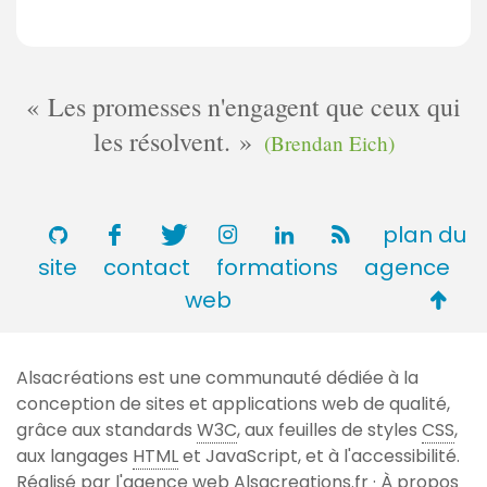
Les promesses n'engagent que ceux qui
les résolvent.
(Brendan Eich)
plan du
site
contact
formations
agence
Retou
web
en
haut
Alsacréations est une communauté dédiée à la
de
conception de sites et applications web de qualité,
page
grâce aux standards
W3C
, aux feuilles de styles
CSS
,
aux langages
HTML
et JavaScript, et à l'accessibilité.
Réalisé par l'agence web
Alsacreations.fr
·
À propos