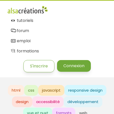
tutoriels
forum
emploi
formations
Connexion
S'inscrire
html
css
javascript
responsive design
design
accessibilité
développement
vue et nuxt
formats
web