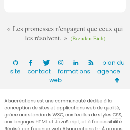
Les promesses n'engagent que ceux qui
les résolvent.
(Brendan Eich)
plan du
site
contact
formations
agence
Retou
web
en
haut
Alsacréations est une communauté dédiée à la
de
conception de sites et applications web de qualité,
page
grâce aux standards
W3C
, aux feuilles de styles
CSS
,
aux langages
HTML
et JavaScript, et à l'accessibilité.
Réalisé par l'agence web
Alsacreations.fr
·
À propos