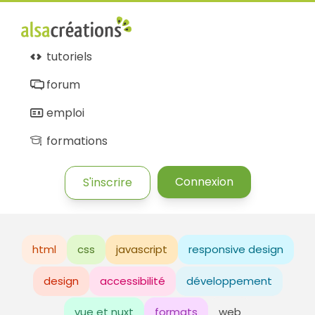
tutoriels
forum
emploi
formations
Connexion
S'inscrire
html
css
javascript
responsive design
design
accessibilité
développement
vue et nuxt
formats
web