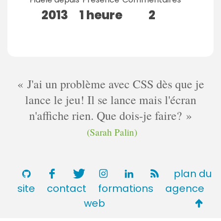
2013
1 heure
2
J'ai un problème avec CSS dès que je
lance le jeu! Il se lance mais l'écran
n'affiche rien. Que dois-je faire?
(Sarah Palin)
plan du
site
contact
formations
agence
Retou
web
en