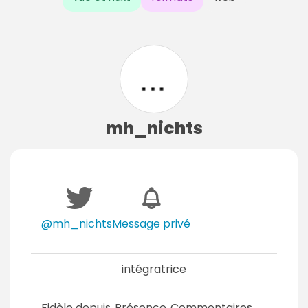
mh_nichts
@mh_nichts
Message privé
intégratrice
Fidèle depuis
Présence
Commentaires