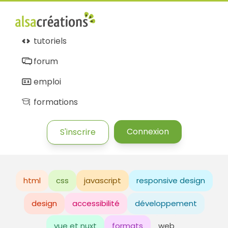
tutoriels
forum
emploi
formations
Connexion
S'inscrire
html
css
javascript
responsive design
design
accessibilité
développement
vue et nuxt
formats
web