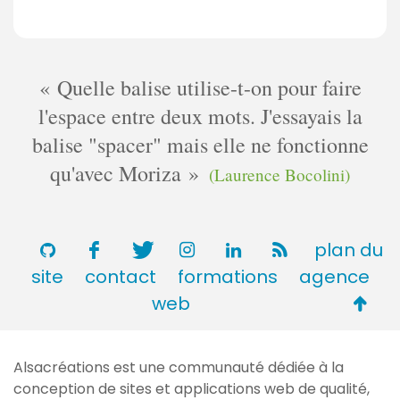
Quelle balise utilise-t-on pour faire
l'espace entre deux mots. J'essayais la
balise "spacer" mais elle ne fonctionne
qu'avec Moriza
(Laurence Bocolini)
plan du
site
contact
formations
agence
Retou
web
en
haut
Alsacréations est une communauté dédiée à la
de
conception de sites et applications web de qualité,