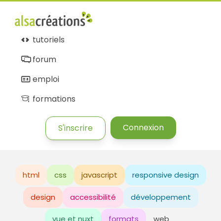
tutoriels
forum
emploi
formations
Connexion
S'inscrire
html
css
javascript
responsive design
design
accessibilité
développement
vue et nuxt
formats
web