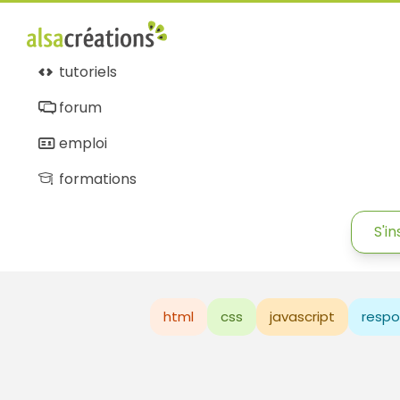
tutoriels
forum
emploi
formations
S'in
html
css
javascript
respo