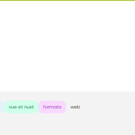
vue et nuxt
formats
web