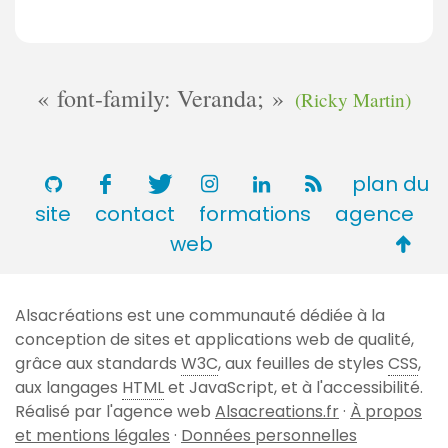
font-family: Veranda;
(Ricky Martin)
plan du
site
contact
formations
agence
Retou
web
en
haut
Alsacréations est une communauté dédiée à la
de
conception de sites et applications web de qualité,
page
grâce aux standards
W3C
, aux feuilles de styles
CSS
,
aux langages
HTML
et JavaScript, et à l'accessibilité.
Réalisé par l'agence web
Alsacreations.fr
·
À propos
et mentions légales
·
Données personnelles