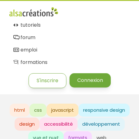
tutoriels
forum
emploi
formations
Connexion
S'inscrire
html
css
javascript
responsive design
design
accessibilité
développement
vue et nuxt
formats
web