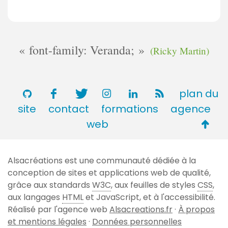
font-family: Veranda;
(Ricky Martin)
plan du
site
contact
formations
agence
Retou
web
en
haut
Alsacréations est une communauté dédiée à la
de
conception de sites et applications web de qualité,
page
grâce aux standards
W3C
, aux feuilles de styles
CSS
,
aux langages
HTML
et JavaScript, et à l'accessibilité.
Réalisé par l'agence web
Alsacreations.fr
·
À propos
et mentions légales
·
Données personnelles