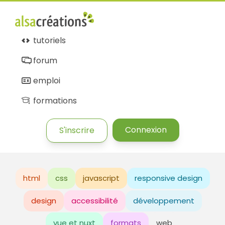
tutoriels
forum
emploi
formations
Connexion
S'inscrire
html
css
javascript
responsive design
design
accessibilité
développement
vue et nuxt
formats
web