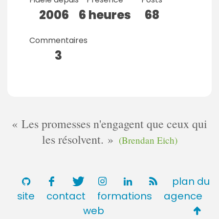
2006
6 heures
68
Commentaires
3
Les promesses n'engagent que ceux qui
les résolvent.
(Brendan Eich)
plan du
site
contact
formations
agence
Retou
web