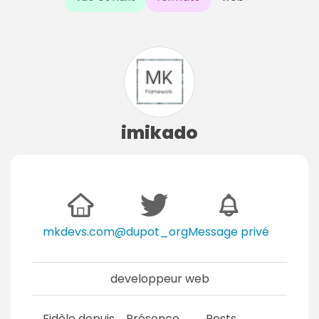
imikado
mkdevs.com
@dupot_org
Message privé
developpeur web
Fidèle depuis
Présence
Posts