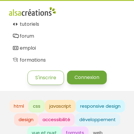
tutoriels
forum
emploi
formations
Connexion
S'inscrire
html
css
javascript
responsive design
design
accessibilité
développement
vue et nuxt
formats
web