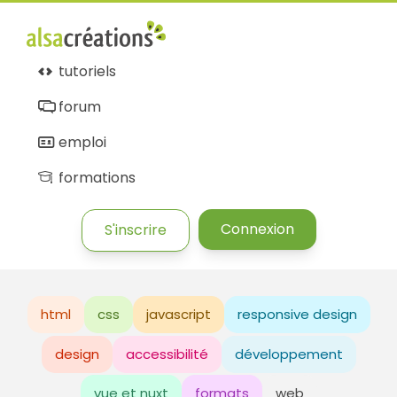
tutoriels
forum
emploi
formations
Connexion
S'inscrire
html
css
javascript
responsive design
design
accessibilité
développement
vue et nuxt
formats
web