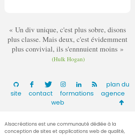
Un div unique, c'est plus sobre, disons
plus classe. Mais deux, c'est évidemment
plus convivial, ils s'ennnuient moins
(Hulk Hogan)
plan du
site
contact
formations
agence
Retou
web
en
haut
Alsacréations est une communauté dédiée à la
de
conception de sites et applications web de qualité,