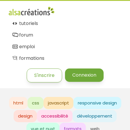
tutoriels
forum
emploi
formations
Connexion
S'inscrire
html
css
javascript
responsive design
design
accessibilité
développement
vue et nuxt
formats
web