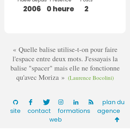
2006
0 heure
2
Quelle balise utilise-t-on pour faire
l'espace entre deux mots. J'essayais la
balise "spacer" mais elle ne fonctionne
qu'avec Moriza
(Laurence Bocolini)
plan du
site
contact
formations
agence
Retou
web
en