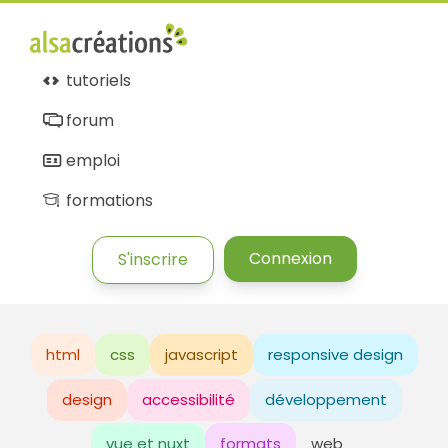
tutoriels
forum
emploi
formations
Connexion
S'inscrire
html
css
javascript
responsive design
design
accessibilité
développement
vue et nuxt
formats
web