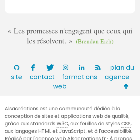
Les promesses n'engagent que ceux qui
les résolvent.
(Brendan Eich)
plan du
site
contact
formations
agence
Retou
web
en
haut
Alsacréations est une communauté dédiée à la
de
conception de sites et applications web de qualité,
page
grâce aux standards
W3C
, aux feuilles de styles
CSS
,
aux langages
HTML
et JavaScript, et à l'accessibilité.
Réalisé par l'agence web
Alsacreations.fr
·
À propos