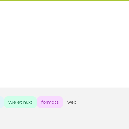
vue et nuxt
formats
web