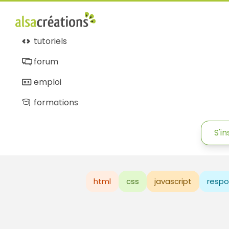
tutoriels
forum
emploi
formations
S'in
html
css
javascript
respo