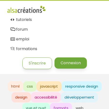
tutoriels
forum
emploi
formations
Connexion
S'inscrire
html
css
javascript
responsive design
design
accessibilité
développement
vue et nuxt
formats
web