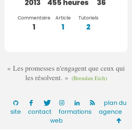
2013
455 heures
36
Commentaire
Article
Tutoriels
1
1
2
Les promesses n'engagent que ceux qui
les résolvent.
(Brendan Eich)
plan du
site
contact
formations
agence
Retou
web
en