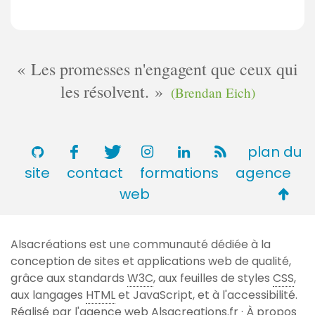
Les promesses n'engagent que ceux qui
les résolvent.
(Brendan Eich)
plan du
site
contact
formations
agence
Retou
web
en
haut
Alsacréations est une communauté dédiée à la
de
conception de sites et applications web de qualité,
page
grâce aux standards
W3C
, aux feuilles de styles
CSS
,
aux langages
HTML
et JavaScript, et à l'accessibilité.
Réalisé par l'agence web
Alsacreations.fr
·
À propos