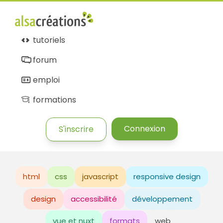
tutoriels
forum
emploi
formations
Connexion
S'inscrire
html
css
javascript
responsive design
design
accessibilité
développement
vue et nuxt
formats
web