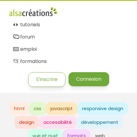
tutoriels
forum
emploi
formations
Connexion
S'inscrire
html
css
javascript
responsive design
design
accessibilité
développement
vue et nuxt
formats
web