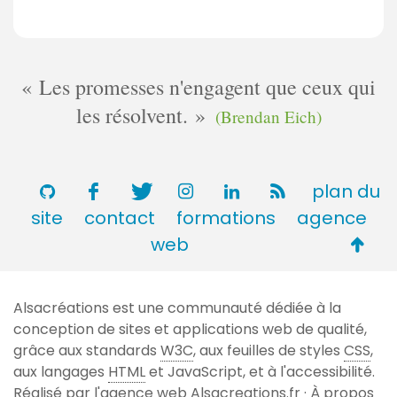
Les promesses n'engagent que ceux qui
les résolvent.
(Brendan Eich)
plan du
site
contact
formations
agence
Retou
web
en
haut
Alsacréations est une communauté dédiée à la
de
conception de sites et applications web de qualité,
page
grâce aux standards
W3C
, aux feuilles de styles
CSS
,
aux langages
HTML
et JavaScript, et à l'accessibilité.
Réalisé par l'agence web
Alsacreations.fr
·
À propos