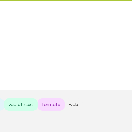
vue et nuxt
formats
web