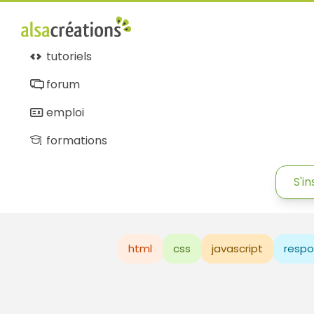
tutoriels
forum
emploi
formations
S'in
html
css
javascript
respo