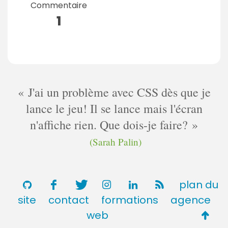
Commentaire
1
J'ai un problème avec CSS dès que je
lance le jeu! Il se lance mais l'écran
n'affiche rien. Que dois-je faire?
(Sarah Palin)
plan du
site
contact
formations
agence
Retou
web