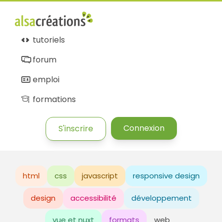
tutoriels
forum
emploi
formations
Connexion
S'inscrire
html
css
javascript
responsive design
design
accessibilité
développement
vue et nuxt
formats
web