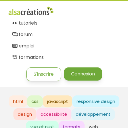
tutoriels
forum
emploi
formations
Connexion
S'inscrire
html
css
javascript
responsive design
design
accessibilité
développement
vue et nuxt
formats
web