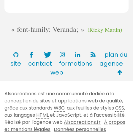
font-family: Veranda;
(Ricky Martin)
plan du
site
contact
formations
agence
Retou
web
en
haut
Alsacréations est une communauté dédiée à la
de
conception de sites et applications web de qualité,
page
grâce aux standards
W3C
, aux feuilles de styles
CSS
,
aux langages
HTML
et JavaScript, et à l'accessibilité.
Réalisé par l'agence web
Alsacreations.fr
·
À propos
et mentions légales
·
Données personnelles