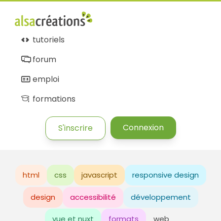
tutoriels
forum
emploi
formations
Connexion
S'inscrire
html
css
javascript
responsive design
design
accessibilité
développement
vue et nuxt
formats
web