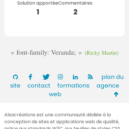
Solution apportée
Commentaires
1
2
font-family: Veranda;
(Ricky Martin)
plan du
site
contact
formations
agence
Retou
web
en
haut
Alsacréations est une communauté dédiée à la
de
conception de sites et applications web de qualité,
page
grâce aux standards
W3C
, aux feuilles de styles
CSS
,