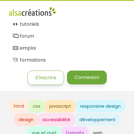
tutoriels
forum
emploi
formations
Connexion
S'inscrire
html
css
javascript
responsive design
design
accessibilité
développement
vue et nuxt
formats
web