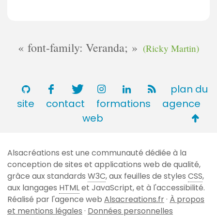
font-family: Veranda;
(Ricky Martin)
plan du
site
contact
formations
agence
Retou
web
en
haut
Alsacréations est une communauté dédiée à la
de
conception de sites et applications web de qualité,
page
grâce aux standards
W3C
, aux feuilles de styles
CSS
,
aux langages
HTML
et JavaScript, et à l'accessibilité.
Réalisé par l'agence web
Alsacreations.fr
·
À propos
et mentions légales
·
Données personnelles