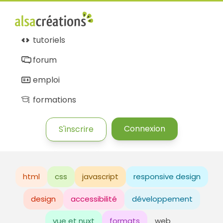
tutoriels
forum
emploi
formations
Connexion
S'inscrire
html
css
javascript
responsive design
design
accessibilité
développement
vue et nuxt
formats
web