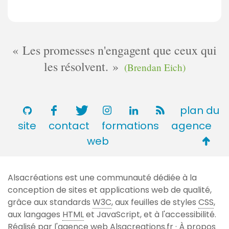
Les promesses n'engagent que ceux qui
les résolvent.
(Brendan Eich)
plan du
site
contact
formations
agence
Retou
web
en
haut
Alsacréations est une communauté dédiée à la
de
conception de sites et applications web de qualité,
page
grâce aux standards
W3C
, aux feuilles de styles
CSS
,
aux langages
HTML
et JavaScript, et à l'accessibilité.
Réalisé par l'agence web
Alsacreations.fr
·
À propos