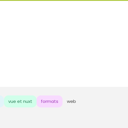
vue et nuxt
formats
web