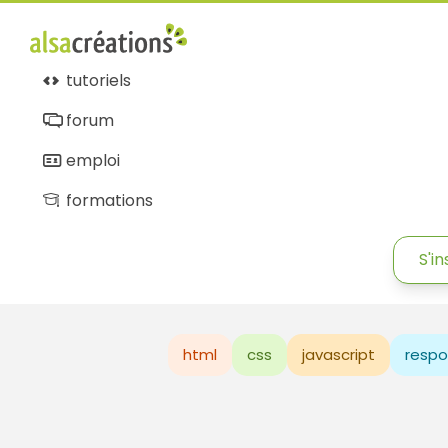
tutoriels
forum
emploi
formations
S'in
html
css
javascript
respo