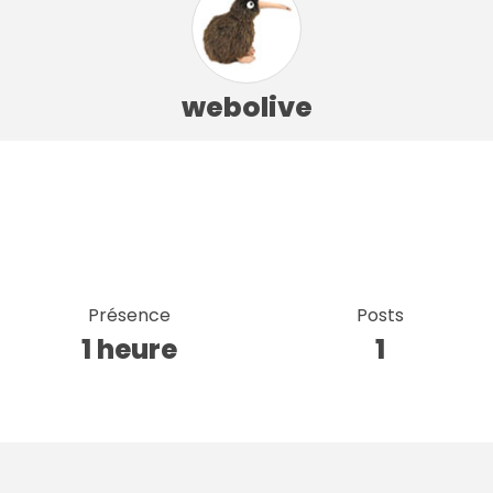
webolive
Présence
Posts
1 heure
1