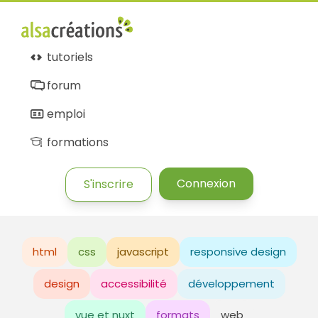
tutoriels
forum
emploi
formations
Connexion
S'inscrire
html
css
javascript
responsive design
design
accessibilité
développement
vue et nuxt
formats
web