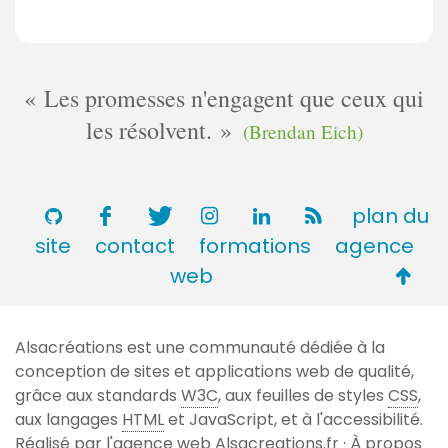
Les promesses n'engagent que ceux qui
les résolvent.
(Brendan Eich)
plan du
site
contact
formations
agence
Retou
web
en
haut
Alsacréations est une communauté dédiée à la
de
conception de sites et applications web de qualité,
page
grâce aux standards
W3C
, aux feuilles de styles
CSS
,
aux langages
HTML
et JavaScript, et à l'accessibilité.
Réalisé par l'agence web
Alsacreations.fr
·
À propos