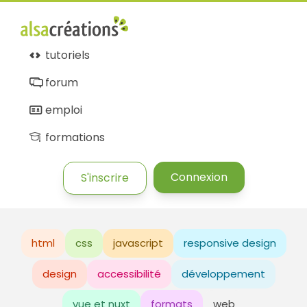
tutoriels
forum
emploi
formations
Connexion
S'inscrire
html
css
javascript
responsive design
design
accessibilité
développement
vue et nuxt
formats
web