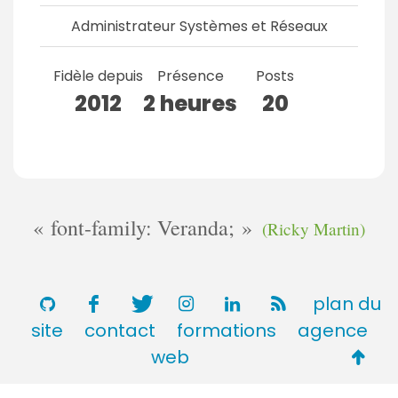
Administrateur Systèmes et Réseaux
Fidèle depuis
Présence
Posts
2012
2 heures
20
font-family: Veranda;
(Ricky Martin)
plan du
site
contact
formations
agence
Retou
web
en