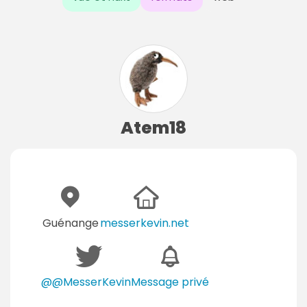
Atem18
Guénange
messerkevin.net
@@MesserKevin
Message privé