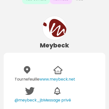
Meybeck
Tournefeuille
www.meybeck.net
@meybeck_jb
Message privé