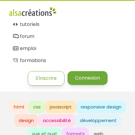
tutoriels
forum
emploi
formations
Connexion
S'inscrire
html
css
javascript
responsive design
design
accessibilité
développement
vue et nuxt
formats
web