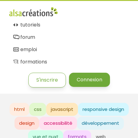
tutoriels
forum
emploi
formations
Connexion
S'inscrire
html
css
javascript
responsive design
design
accessibilité
développement
vue et nuxt
formats
web