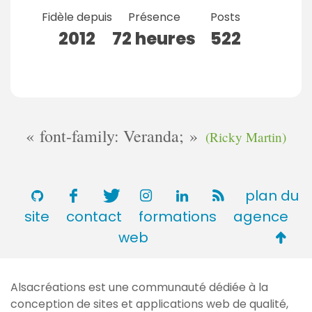
Fidèle depuis
Présence
Posts
2012
72 heures
522
font-family: Veranda;
(Ricky Martin)
plan du
site
contact
formations
agence
Retou
web
en
haut
Alsacréations est une communauté dédiée à la
de
conception de sites et applications web de qualité,