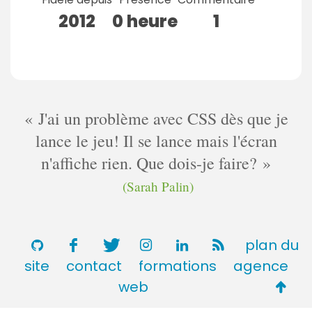
2012
0 heure
1
J'ai un problème avec CSS dès que je
lance le jeu! Il se lance mais l'écran
n'affiche rien. Que dois-je faire?
(Sarah Palin)
plan du
site
contact
formations
agence
Retou
web
en