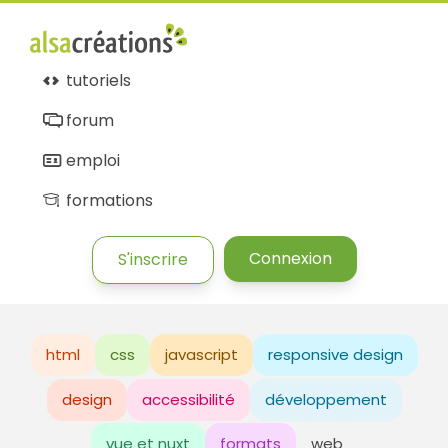
tutoriels
forum
emploi
formations
Connexion
S'inscrire
html
css
javascript
responsive design
design
accessibilité
développement
vue et nuxt
formats
web