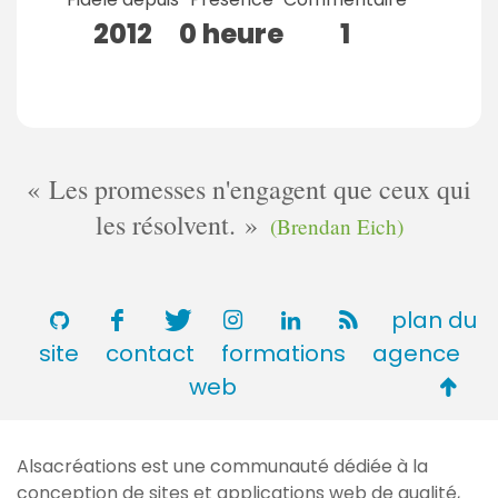
2012
0 heure
1
Les promesses n'engagent que ceux qui
les résolvent.
(Brendan Eich)
plan du
site
contact
formations
agence
Retou
web
en
haut
Alsacréations est une communauté dédiée à la
de
conception de sites et applications web de qualité,