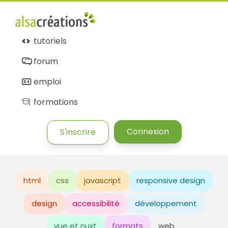
tutoriels
forum
emploi
formations
Connexion
S'inscrire
html
css
javascript
responsive design
design
accessibilité
développement
vue et nuxt
formats
web