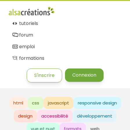
tutoriels
forum
emploi
formations
Connexion
S'inscrire
html
css
javascript
responsive design
design
accessibilité
développement
vue et nuxt
formats
web