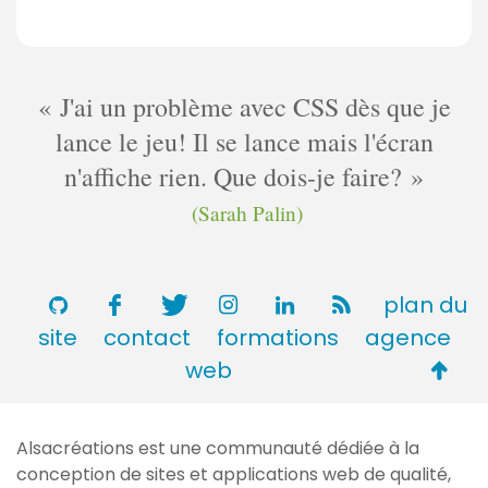
J'ai un problème avec CSS dès que je
lance le jeu! Il se lance mais l'écran
n'affiche rien. Que dois-je faire?
(Sarah Palin)
plan du
site
contact
formations
agence
Retou
web
en
haut
Alsacréations est une communauté dédiée à la
de
conception de sites et applications web de qualité,