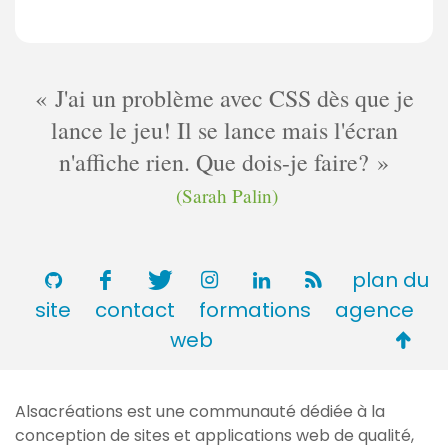
J'ai un problème avec CSS dès que je
lance le jeu! Il se lance mais l'écran
n'affiche rien. Que dois-je faire?
(Sarah Palin)
plan du
site
contact
formations
agence
Retou
web
en
haut
Alsacréations est une communauté dédiée à la
de
conception de sites et applications web de qualité,