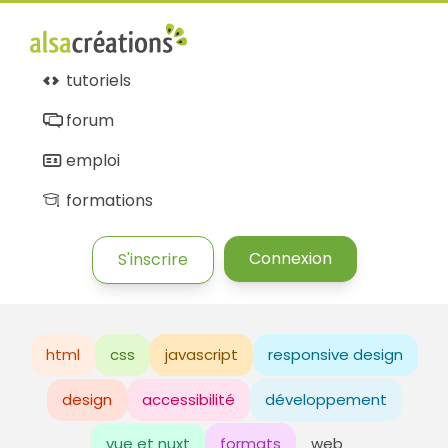
tutoriels
forum
emploi
formations
Connexion
S'inscrire
html
css
javascript
responsive design
design
accessibilité
développement
vue et nuxt
formats
web