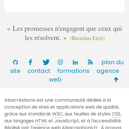
Les promesses n'engagent que ceux qui
les résolvent.
(Brendan Eich)
plan du
site
contact
formations
agence
Retou
web
en
haut
Alsacréations est une communauté dédiée à la
de
conception de sites et applications web de qualité,
page
grâce aux standards
W3C
, aux feuilles de styles
CSS
,
aux langages
HTML
et JavaScript, et à l'accessibilité.
Réalisé par l'agence web
Alsacreations.fr
·
À propos