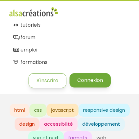
tutoriels
forum
emploi
formations
Connexion
S'inscrire
html
css
javascript
responsive design
design
accessibilité
développement
vue et nuxt
formats
web