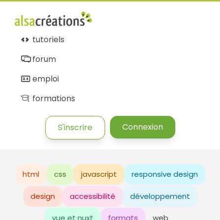
tutoriels
forum
emploi
formations
Connexion
S'inscrire
html
css
javascript
responsive design
design
accessibilité
développement
vue et nuxt
formats
web