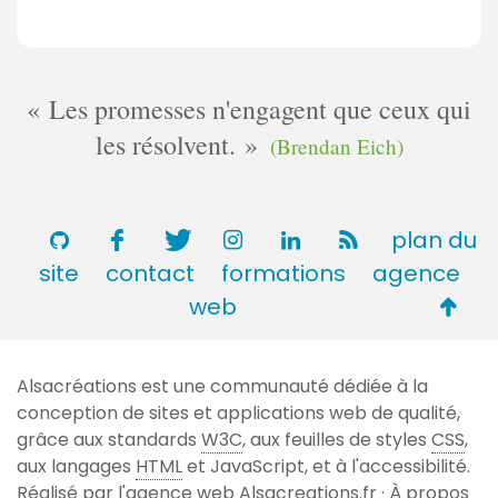
Les promesses n'engagent que ceux qui
les résolvent.
(Brendan Eich)
plan du
site
contact
formations
agence
Retou
web
en
haut
Alsacréations est une communauté dédiée à la
de
conception de sites et applications web de qualité,
page
grâce aux standards
W3C
, aux feuilles de styles
CSS
,
aux langages
HTML
et JavaScript, et à l'accessibilité.
Réalisé par l'agence web
Alsacreations.fr
·
À propos