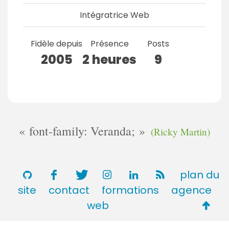
Intégratrice Web
Fidèle depuis
Présence
Posts
2005
2 heures
9
font-family: Veranda;
(Ricky Martin)
plan du
site
contact
formations
agence
Retou
web
en