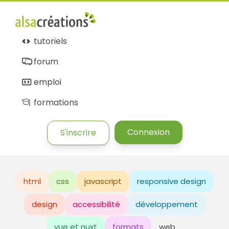
tutoriels
forum
emploi
formations
Connexion
S'inscrire
html
css
javascript
responsive design
design
accessibilité
développement
vue et nuxt
formats
web