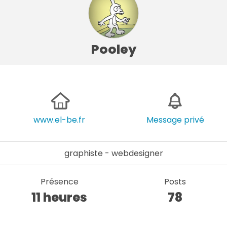
Pooley
www.el-be.fr
Message privé
graphiste - webdesigner
Présence
Posts
11 heures
78