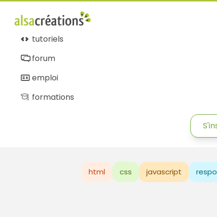
tutoriels
forum
emploi
formations
S'in
html
css
javascript
respo