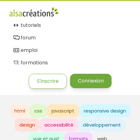
tutoriels
forum
emploi
formations
Connexion
S'inscrire
html
css
javascript
responsive design
design
accessibilité
développement
vue et nuxt
formats
web