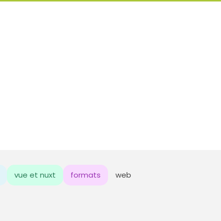
vue et nuxt
formats
web