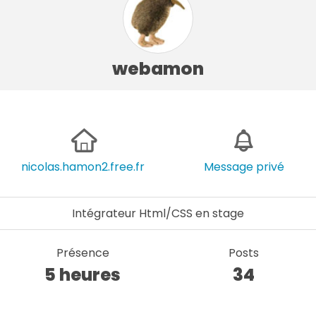
webamon
nicolas.hamon2.free.fr
Message privé
Intégrateur Html/CSS en stage
Présence
Posts
5 heures
34