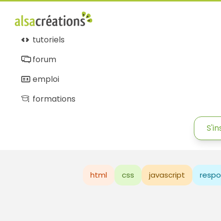
tutoriels
forum
emploi
formations
S'in
html
css
javascript
respo