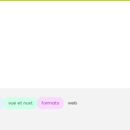
vue et nuxt
formats
web