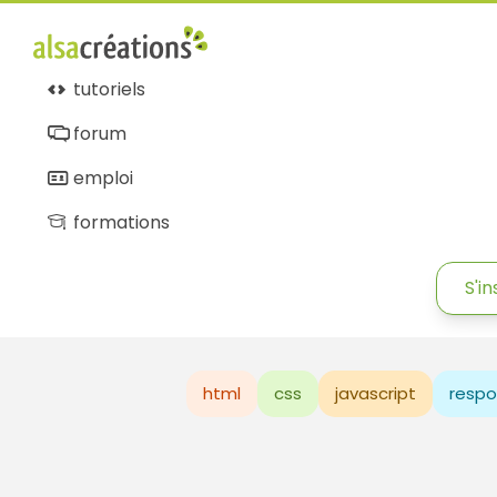
tutoriels
forum
emploi
formations
S'in
html
css
javascript
respo