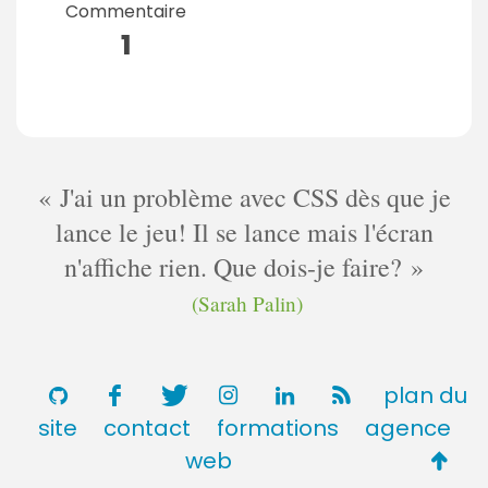
Commentaire
1
J'ai un problème avec CSS dès que je
lance le jeu! Il se lance mais l'écran
n'affiche rien. Que dois-je faire?
(Sarah Palin)
plan du
site
contact
formations
agence
Retou
web