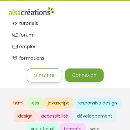
tutoriels
forum
emploi
formations
Connexion
S'inscrire
html
css
javascript
responsive design
design
accessibilité
développement
vue et nuxt
formats
web