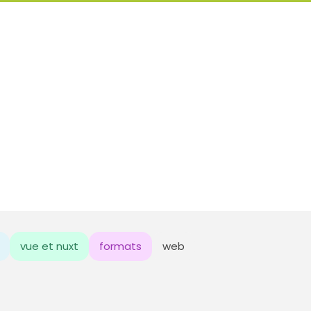
vue et nuxt
formats
web