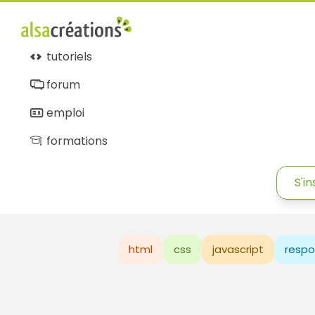
tutoriels
forum
emploi
formations
S'in
html
css
javascript
respo