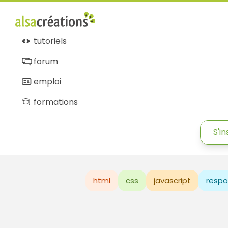
tutoriels
forum
emploi
formations
S'in
html
css
javascript
respo