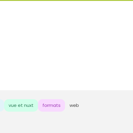
vue et nuxt
formats
web